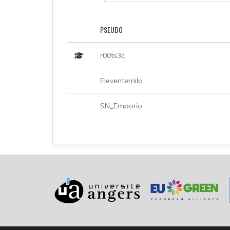
PSEUDO
r00ts3c
Eleventernila
SN_Emporio