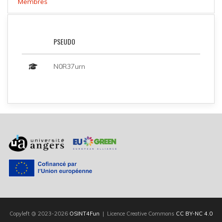
Membres
PSEUDO
N0R37urn
Copyleft
©
2023-2026
OSINT4Fun
| Licence Creative Commons
CC BY-NC 4.0