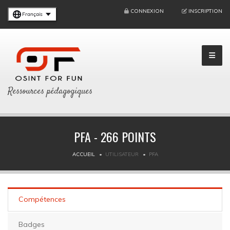
CONNEXION
INSCRIPTION
Français
Ressources pédagogiques
PFA - 266 POINTS
ACCUEIL
UTILISATEUR
PFA
Compétences
Badges