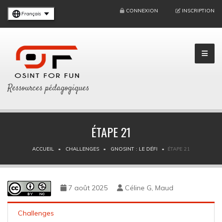
CONNEXION
INSCRIPTION
Français
Ressources pédagogiques
ÉTAPE 21
ACCUEIL
CHALLENGES
GNOSINT : LE DÉFI
ÉTAPE 21
7 août 2025
Céline G, Maud
Challenges