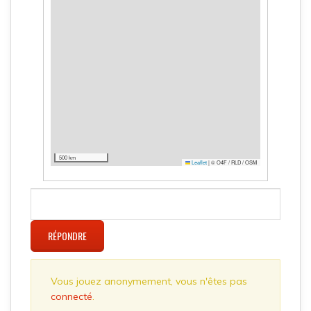
500 km
Leaflet
|
© O4F / RLD / OSM
RÉPONDRE
Vous jouez anonymement, vous n'êtes pas
connecté
.