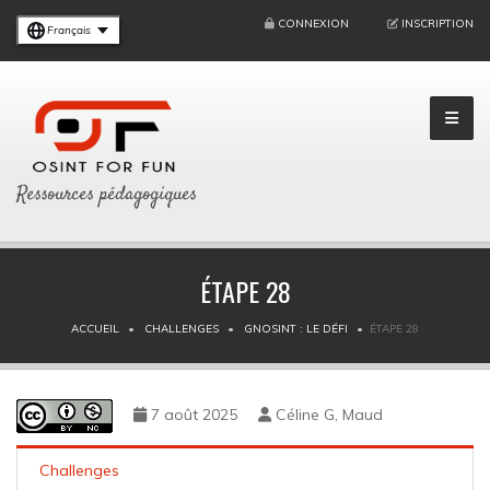
CONNEXION
INSCRIPTION
Français
Ressources pédagogiques
ÉTAPE 28
ACCUEIL
CHALLENGES
GNOSINT : LE DÉFI
ÉTAPE 28
7 août 2025
Céline G, Maud
Challenges