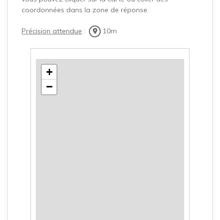
coordonnées dans la zone de réponse.
Précision attendue
:
10m
+
−