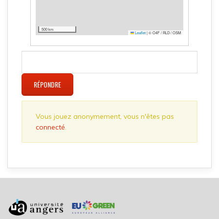
500 km
Leaflet
|
© O4F / RLD / OSM
RÉPONDRE
Vous jouez anonymement, vous n'êtes pas
connecté
.